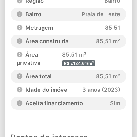
Região
Bairro
Bairro
Praia de Leste
Metragem
85,51
Área construída
85,51 m²
Área
85,51 m²
privativa
R$ 7.124,61/m²
Área total
85,51 m²
Idade do imóvel
3 anos (2023)
Aceita financiamento
Sim