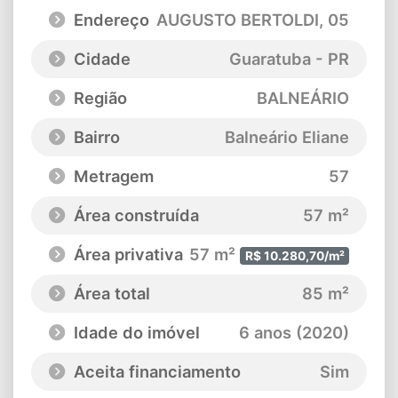
Endereço
AUGUSTO BERTOLDI
, 05
Cidade
Guaratuba - PR
Região
BALNEÁRIO
Bairro
Balneário Eliane
Metragem
57
Área construída
57 m²
Área privativa
57 m²
R$ 10.280,70/m²
Área total
85 m²
Idade do imóvel
6 anos (2020)
Aceita financiamento
Sim