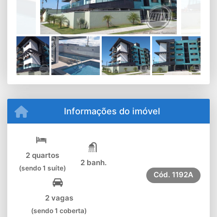
Informações do imóvel
2 quartos
2 banh.
(sendo 1 suíte)
Cód.
1192A
2 vagas
(sendo 1 coberta)