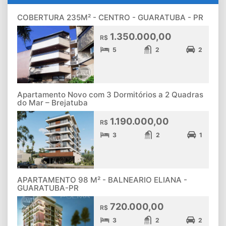
COBERTURA 235M² - CENTRO - GUARATUBA - PR
1.350.000,00
R$
5
2
2
Apartamento Novo com 3 Dormitórios a 2 Quadras
do Mar – Brejatuba
1.190.000,00
R$
3
2
1
APARTAMENTO 98 M² - BALNEARIO ELIANA -
GUARATUBA-PR
720.000,00
R$
3
2
2